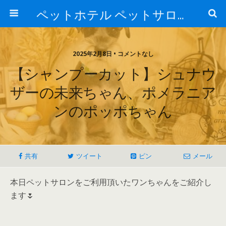
ペットホテル ペットサロン トリミングサロン 東京 ヌーノクラブのブログ
2025年2月8日 • コメントなし
【シャンプーカット】シュナウ
ザーの未来ちゃん、ポメラニア
ンのポッポちゃん
共有
ツイート
ピン
メール
本日ペットサロンをご利用頂いたワンちゃんをご紹介し
ます🌷