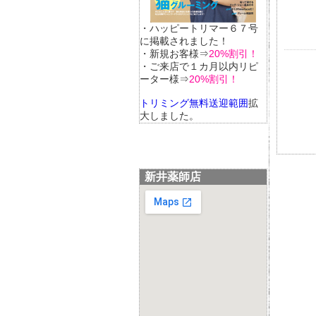
・ハッピートリマー６７号
に掲載されました！
・新規お客様⇒
20%割引！
・ご来店で１カ月以内リピ
ーター様⇒
20%割引！
トリミング無料送迎範囲
拡
大しました。
新井薬師店