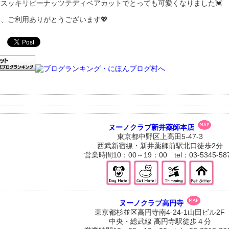
スッキリピーナッツテディベアカットでとっても可愛くなりました💓
、ご利用ありがとうございます💖
ヌーノクラブ新井薬師本店
東京都中野区上高田5-47-3
西武新宿線・新井薬師前駅北口徒歩2分
営業時間10：00～19：00 tel：03-5345-58
ヌーノクラブ高円寺
東京都杉並区高円寺南4-24-1山田ビル2F
中央・総武線 高円寺駅徒歩４分