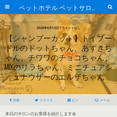
ペットホテル ペットサロン トリミングサロン 東京 ヌーノクラブのブログ
2026年6月12日 • コメントなし
【シャンプーカット】トイプー
ドルのドットちゃん、あずきち
ゃん、チワワのチョコちゃん、
MIXのリラちゃん、ミニチュアシ
ュナウザーのエルザちゃん
共有
ツイート
ピン
メール
本日のサロンのお客様を紹介します🎀