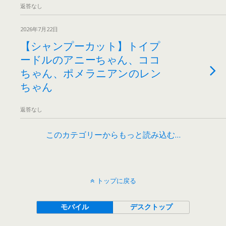
返答なし
2026年7月22日
【シャンプーカット】トイプ
ードルのアニーちゃん、ココ
ちゃん、ポメラニアンのレン
ちゃん
返答なし
このカテゴリーからもっと読み込む…
トップに戻る
モバイル
デスクトップ