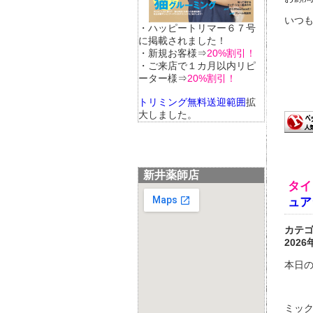
いつも
・ハッピートリマー６７号
に掲載されました！
・新規お客様⇒
20%割引！
・ご来店で１カ月以内リピ
ーター様⇒
20%割引！
トリミング無料送迎範囲
拡
大しました。
新井薬師店
タイ
ュア
カテ
2026
本日の
ミック