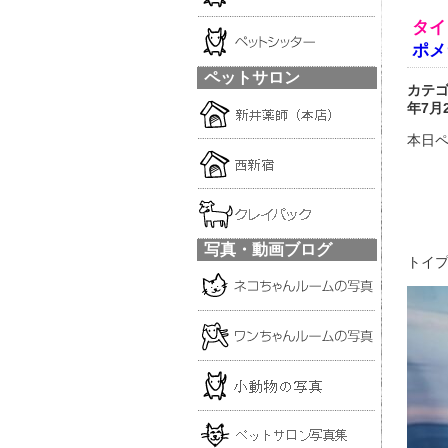
タイ
ポメ
ペットサロン
カテ
年7月
本日ペ
写真・動画ブログ
トイプ