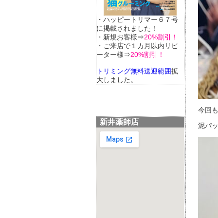
・ハッピートリマー６７号
に掲載されました！
・新規お客様⇒
20%割引！
・ご来店で１カ月以内リピ
ーター様⇒
20%割引！
トリミング無料送迎範囲
拡
大しました。
今回も
新井薬師店
泥パッ